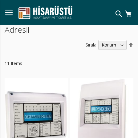
Skip
to
Ara
Se
Content
Adresli
Bü
Sırala
Kü
Sı
Ay
11
Items