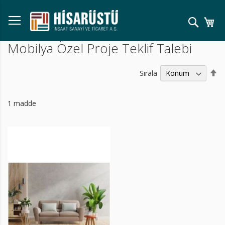
Skip
to
Ara
Se
Content
Mobilya Özel Proje Teklif Talebi
Bü
Sırala
Kü
Sı
Ay
1
madde