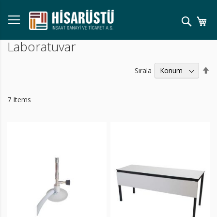
Skip
to
Ara
Se
Content
Laboratuvar
Bü
Sırala
Kü
Sı
Ay
7
Items