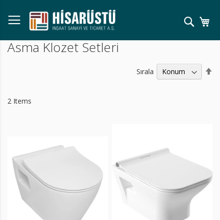
Skip
to
Ara
Se
Content
Asma Klozet Setleri
Bü
Sırala
Kü
Sı
Ay
2
Items