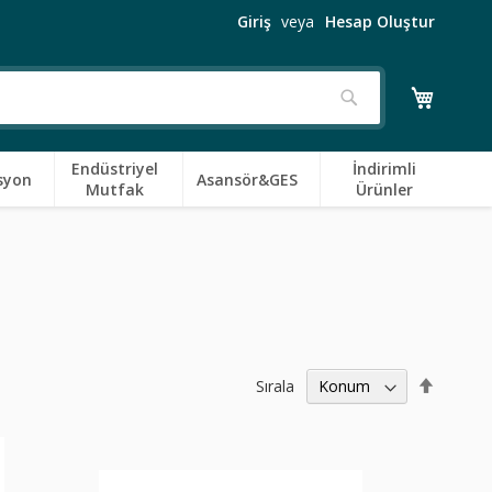
Giriş
Hesap Oluştur
Sepetim
Ara
Endüstriyel
İndirimli
syon
Asansör&GES
Mutfak
Ürünler
Büyükt
Sırala
Küçüğe
Sıralama
Ayarla