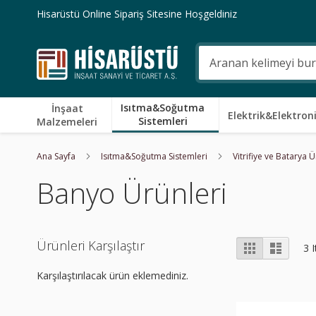
Skip
Hisarüstü Online Sipariş Sitesine Hoşgeldiniz
to
Content
Ara
Isıtma&Soğutma
İnşaat
Elektrik&Elektron
Sistemleri
Malzemeleri
Ana Sayfa
Isıtma&Soğutma Sistemleri
Vitrifiye ve Batarya 
Banyo Ürünleri
Listeleme
Ürünleri Karşılaştır
Izgara
Liste
3
I
Şekli
Karşılaştırılacak ürün eklemediniz.