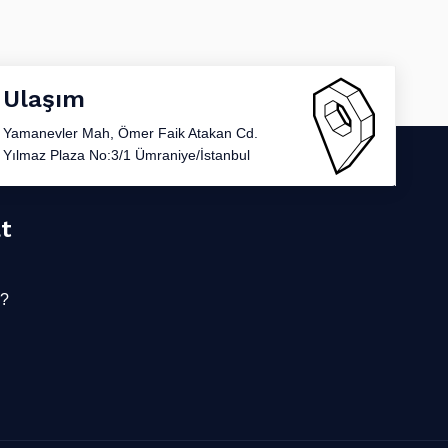
Ulaşım
Yamanevler Mah, Ömer Faik Atakan Cd.
Yılmaz Plaza No:3/1 Ümraniye/İstanbul
at
r?