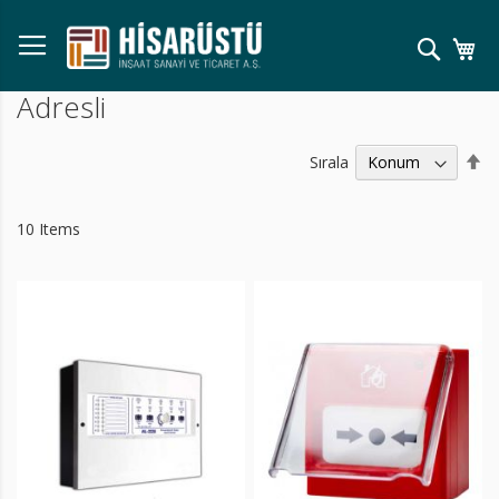
Skip
to
Ara
Se
Content
Adresli
Bü
Sırala
Kü
Sı
Ay
10
Items