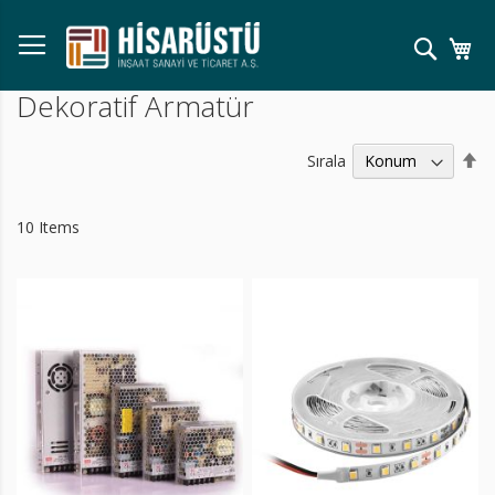
Skip
to
Ara
Se
Content
Dekoratif Armatür
Bü
Sırala
Kü
Sı
Ay
10
Items