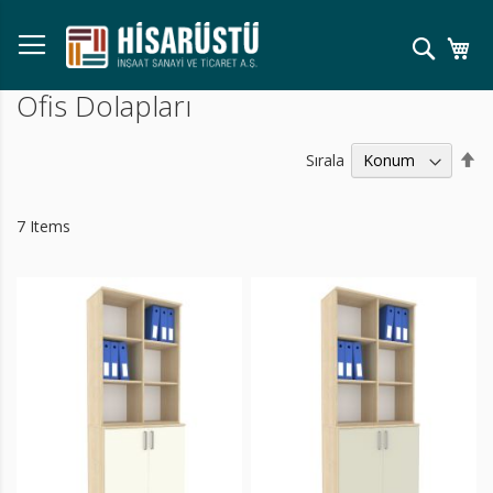
Skip
to
Ara
Se
Content
Ofis Dolapları
Bü
Sırala
Kü
Sı
Ay
7
Items